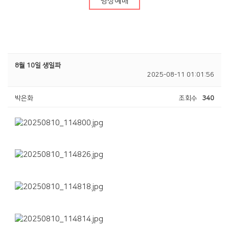
영상예배
청년부
Center
8월 10일 생일파
2025-08-11 01:01:56
박은화
조회수
340
훈련·양육
행사알리미
교인이 되시려면
2025 성경대학
2026 특별새벽기도회
새가족 소개
제자예비학교
2025 특별새벽기도회
바나바팀
제자훈련
2024 특별새벽기도회
전도폭발
2024 대각성 전도집
회
사역훈련