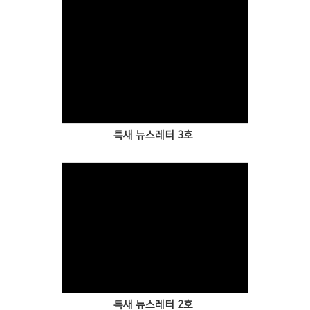
경조게시판
행사·홍보영상
특송영상
Views
언론보도
교역자 특송
온라인행정
특새 뉴스레터 3호
Views
특새 뉴스레터 2호