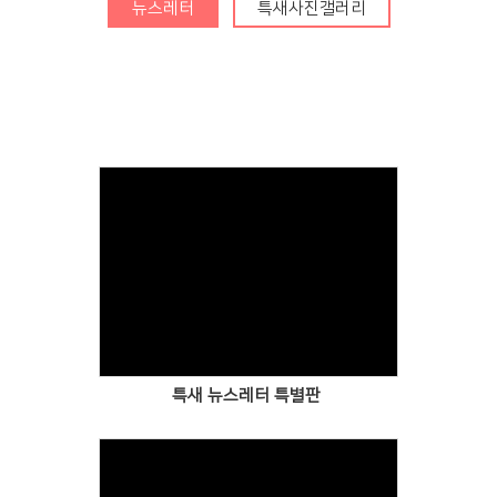
청년부
뉴스레터
특새사진갤러리
Center
훈련·양육
행사알리미
교인이 되시려면
2025 성경대학
2026 특별새벽기도회
새가족 소개
Views
제자예비학교
2025 특별새벽기도회
바나바팀
제자훈련
2024 특별새벽기도회
특새 뉴스레터 특별판
전도폭발
2024 대각성 전도집
회
사역훈련