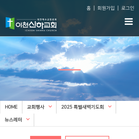
|
|
홈
회원가입
로그인
Vision
예배생방송
다음세대
담임목사 소개
담임목사 설교
WEM영어예배
교회행사
섬기는 사람들
주일오후예배 설교
영아부
예배 시간
수요예배 설교
유아부
교회사역
찬양대
유치부
오시는 길
특별집회
유년부
HOME
교회시설
교회행사
교리특강
2025 특별새벽기도회
초등부
안아주심
신하TV
중등부
뉴스레터
Dream Center
고등부
횡성안아주심 Dream