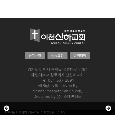
경조게시판
행사·홍보영상
특송영상
언론보도
교역자 특송
온라인행정
공지사항
방송요청
순장마당
경기도 이천시 부발읍 경충대로 2264
대한예수교 장로회 이천신하교회
Tel. 031-637-2091
All Rights Reserved By
Shinha Presbyterian Church.
Designed by
(주) 스데반정보
개인정보처리방침
이용약관
이메일무단수집거부