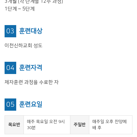
3개월 (각 단계별 12주 과정)
1단계 ~ 5단계
03
훈련대상
이천신하교회 성도
04
훈련자격
제자훈련 과정을 수료한 자
공지사항
05
훈련요일
주보
영상광고
매주 목요일 오전 9시
매주일 오후 찬양예
목요반
주일반
30분
배 후
행사사진