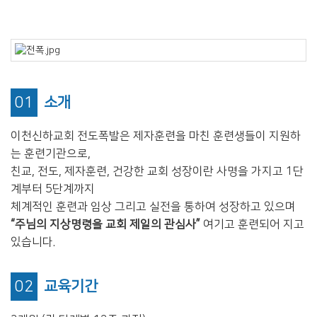
청년부
Center
01
소개
이천신하교회 전도폭발은 제자훈련을 마친 훈련생들이 지원하
는 훈련기관으로,
훈련·양육
행사알리미
교인이 되시려면
친교, 전도, 제자훈련, 건강한 교회 성장이란 사명을 가지고 1단
2025 성경대학
2026 특별새벽기도회
새가족 소개
계부터 5단계까지
체계적인 훈련과 임상 그리고 실전을 통하여 성장하고 있으며
제자예비학교
2025 특별새벽기도회
바나바팀
“주님의 지상명령을 교회 제일의 관심사”
여기고 훈련되어 지고
제자훈련
2024 특별새벽기도회
있습니다.
전도폭발
2024 대각성 전도집
회
사역훈련
02
교육기간