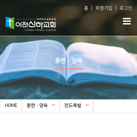
|
|
홈
회원가입
로그인
Vision
예배생방송
다음세대
담임목사 소개
담임목사 설교
WEM영어예배
훈련·양육
섬기는 사람들
주일오후예배 설교
영아부
예배 시간
수요예배 설교
유아부
교회사역
찬양대
유치부
오시는 길
특별집회
유년부
HOME
교회시설
훈련·양육
교리특강
전도폭발
초등부
안아주심
신하TV
중등부
Dream Center
고등부
횡성안아주심 Dream