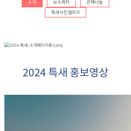
청
소개
뉴스레터
은혜나눔
Center
특새사진갤러리
행사알리미
교인이 되시려면
2024 특새 홍보영상
2026 특별새벽기도회
새가족 소개
2025 특별새벽기도회
바나바팀
2024 특별새벽기도회
2024 대각성 전도집
회