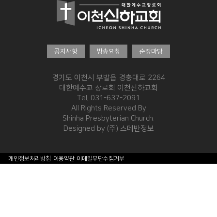
공지사항
방송요청
순장마당
경기도 이천시 부발읍 경충대로 2264
대한예수교 장로회 이천신하교회
Tel. 031-637-2091
All Rights Reserved By
Shinha Presbyterian Church.
Designed by
(주) 스데반정보
개인정보처리방침
이용약관
이메일무단수집거부